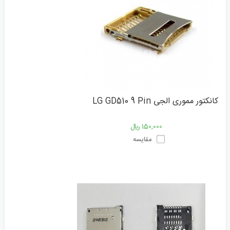
کانکتور مموری الجی LG GD510 9 Pin
150,000 ﷼
مقایسه