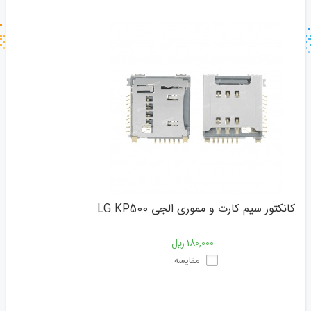
جستجو در خبر خوان
جستجو - برچسب ها
کانکتور سیم کارت و مموری الجی LG KP500
180,000 ﷼
مقایسه