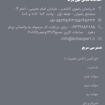
اطلاعات تماس کهن پارت
خـراسان رضوی کاشمـر ، خیابان امام خمینی ، امام 4 -
مجتمع رضوان - طبقه اول - واحد 106 -107 و 108
051-55245143/55245334
09399856885 - برای دریافت کد مرسوله به واتساپ پیام
دهید . -ساعات کاری :صبح9تا13وعصر18تا20
info@kohanpart.ir
دسترسی سریع
تاچ گلس ( گلس تعمیرات )
بک لایت
سوکت شارژ
سوکت سیم
سوکت رم
اسپیکر و بازر