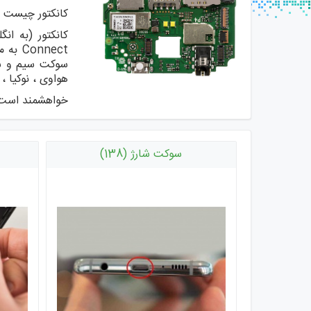
کانکتور چیست 
nnect
سوکت سیم و س
هواوی ، نوکیا ،
خواهشمند است ح
سوکت شارژ (138)