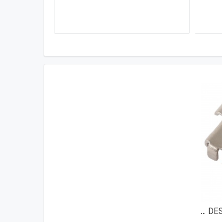
کانکتور شارژ اچ تی سی HTC DESIRE 610