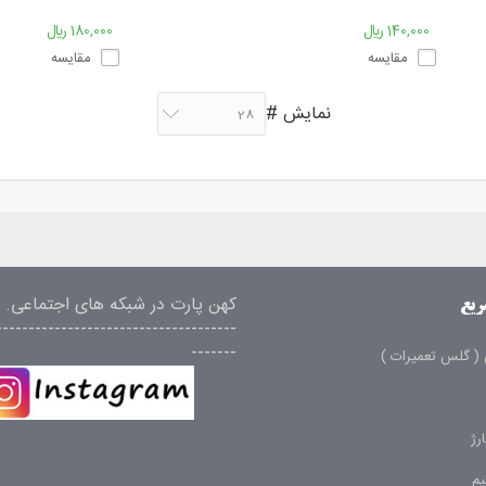
140,000 ﷼
180,000 ﷼
مقایسه
مقایسه
نمایش #
28
کهن پارت در شبکه های اجتماعی.
ریع
-------------------------------------
-------
( گلس تعمیرات )
رژ
م