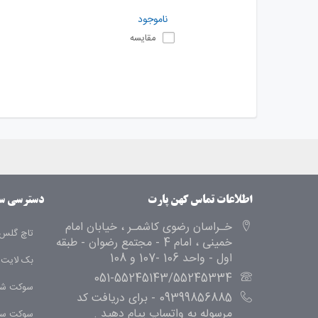
ناموجود
مقایسه
اطلاعات تماس کهن پارت
دسترسی س
خـراسان رضوی کاشمـر ، خیابان امام
تاچ گلس 
خمینی ، امام 4 - مجتمع رضوان - طبقه
اول - واحد 106 -107 و 108
بک لایت
051-55245143/55245334
سوکت شا
09399856885 - برای دریافت کد
مرسوله به واتساپ پیام دهید .
سوکت سی