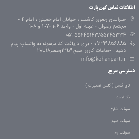
اطلاعات تماس کهن پارت
خـراسان رضوی کاشمـر ، خیابان امام خمینی ، امام 4 -
مجتمع رضوان - طبقه اول - واحد 106 -107 و 108
051-55245143/55245334
09399856885 - برای دریافت کد مرسوله به واتساپ پیام
دهید . -ساعات کاری :صبح9تا13وعصر18تا20
info@kohanpart.ir
دسترسی سریع
تاچ گلس ( گلس تعمیرات )
بک لایت
سوکت شارژ
سوکت سیم
سوکت رم