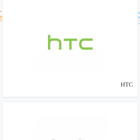
جستجو در خبر خوان
جستجو - برچسب ها
HTC