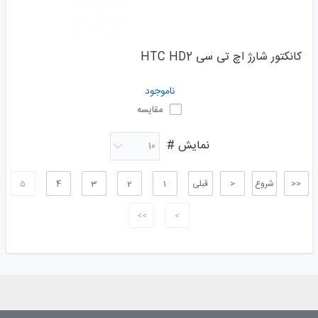
کانکتور شارژ اچ تی سی HTC HD2
ناموجود
مقایسه
نمایش #
<<
شروع
<
قبلی
1
2
3
4
5
>>
>