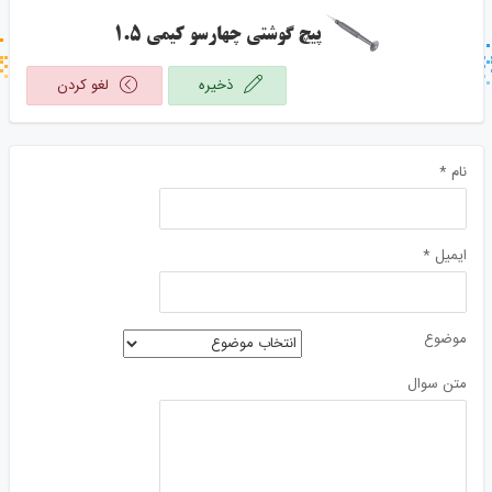
جستجو در خبر خوان
پیچ گوشتی چهارسو کیمی 1.5
جستجو - برچسب ها
ذخیره
لغو کردن
نام
*
ايميل
*
موضوع
متن سوال