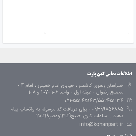
اطلاعات تماس کهن پارت
خـراسان رضوی کاشمـر ، خیابان امام خمینی ، امام 4 -
مجتمع رضوان - طبقه اول - واحد 106 -107 و 108
051-55245143/55245334
09399856885 - برای دریافت کد مرسوله به واتساپ پیام
دهید . -ساعات کاری :صبح9تا13وعصر18تا20
info@kohanpart.ir