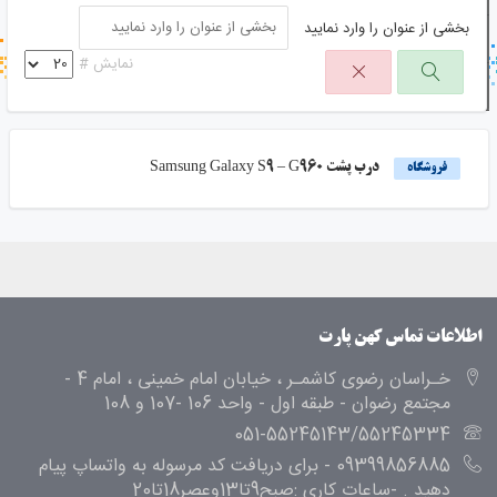
بخشی از عنوان را وارد نمایید
جستجو در خبر خوان
نمایش #
جستجو - برچسب ها
درب پشت Samsung Galaxy S9 – G960
فروشگاه
اطلاعات تماس کهن پارت
خـراسان رضوی کاشمـر ، خیابان امام خمینی ، امام 4 -
مجتمع رضوان - طبقه اول - واحد 106 -107 و 108
051-55245143/55245334
09399856885 - برای دریافت کد مرسوله به واتساپ پیام
دهید . -ساعات کاری :صبح9تا13وعصر18تا20