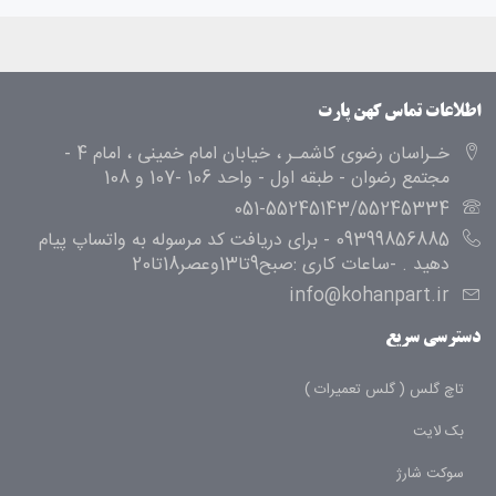
اطلاعات تماس کهن پارت
خـراسان رضوی کاشمـر ، خیابان امام خمینی ، امام 4 -
مجتمع رضوان - طبقه اول - واحد 106 -107 و 108
051-55245143/55245334
09399856885 - برای دریافت کد مرسوله به واتساپ پیام
دهید . -ساعات کاری :صبح9تا13وعصر18تا20
info@kohanpart.ir
دسترسی سریع
تاچ گلس ( گلس تعمیرات )
بک لایت
سوکت شارژ