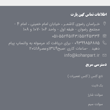
اطلاعات تماس کهن پارت
خـراسان رضوی کاشمـر ، خیابان امام خمینی ، امام 4 -
مجتمع رضوان - طبقه اول - واحد 106 -107 و 108
051-55245143/55245334
09399856885 - برای دریافت کد مرسوله به واتساپ پیام
دهید . -ساعات کاری :صبح9تا13وعصر18تا20
info@kohanpart.ir
دسترسی سریع
تاچ گلس ( گلس تعمیرات )
بک لایت
سوکت شارژ
سوکت سیم