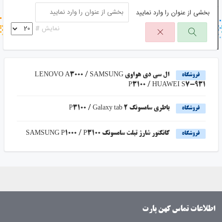
بخشی از عنوان را وارد نمایید
جستجو در خبر خوان
نمایش #
جستجو - برچسب ها
ال سی دی هواوی LENOVO A3000 / SAMSUNG
فروشگاه
P3100 / HUAWEI S7-931
باطری سامسونگ P3100 / Galaxy tab 2
فروشگاه
کانکتور شارژ تبلت سامسونگ SAMSUNG P1000 / P3100
فروشگاه
اطلاعات تماس کهن پارت