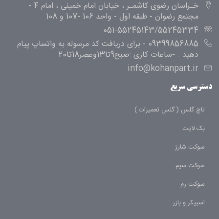
خـراسان رضوی کاشمـر ، خیابان امام خمینی ، امام 4 -
مجتمع رضوان - طبقه اول - واحد 106 -107 و 108
051-55245143/55245334
09399856885 - برای دریافت کد مرسوله به واتساپ پیام
دهید . -ساعات کاری :صبح9تا13وعصر18تا20
info@kohanpart.ir
دسترسی سریع
تاچ گلس ( گلس تعمیرات )
بک لایت
سوکت شارژ
سوکت سیم
سوکت رم
اسپیکر و بازر