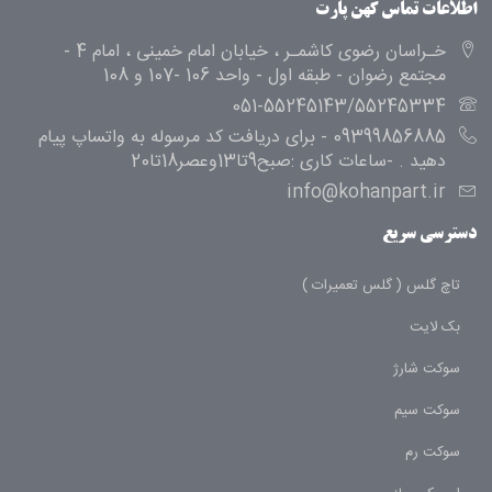
اطلاعات تماس کهن پارت
خـراسان رضوی کاشمـر ، خیابان امام خمینی ، امام 4 -
مجتمع رضوان - طبقه اول - واحد 106 -107 و 108
051-55245143/55245334
09399856885 - برای دریافت کد مرسوله به واتساپ پیام
دهید . -ساعات کاری :صبح9تا13وعصر18تا20
info@kohanpart.ir
دسترسی سریع
تاچ گلس ( گلس تعمیرات )
بک لایت
سوکت شارژ
سوکت سیم
سوکت رم