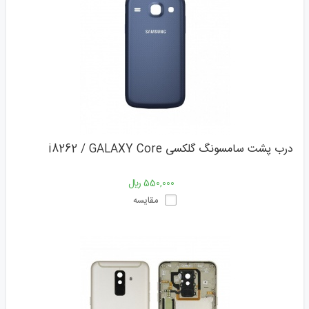
درب پشت سامسونگ گلکسی i8262 / GALAXY Core
550,000 ﷼
مقایسه