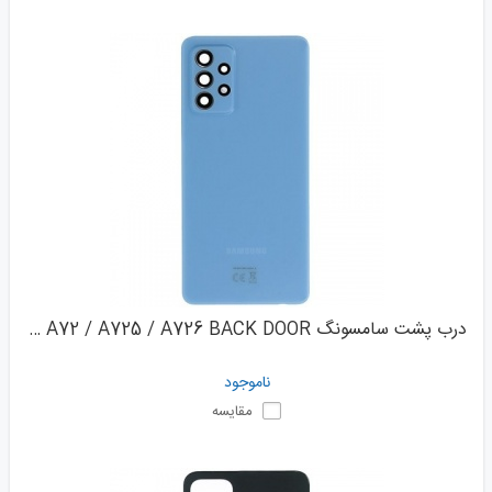
درب پشت سامسونگ SAMSUNG GALAXY A72 / A725 / A726 BACK DOOR
ناموجود
مقایسه