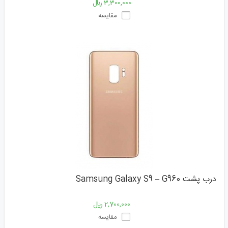
3,300,000 ﷼
مقایسه
درب پشت Samsung Galaxy S9 – G960
2,700,000 ﷼
مقایسه