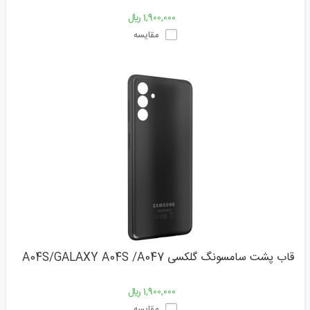
1,900,000 ﷼
مقایسه
قاب پشت سامسونگ گلکسی A04S/GALAXY A04S /A047
1,900,000 ﷼
مقایسه