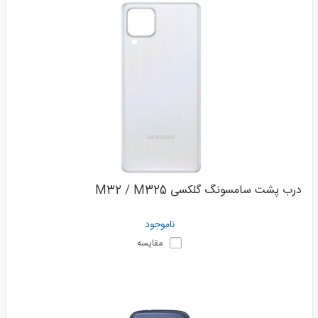
درب پشت سامسونگ گلکسی M32 / M325
ناموجود
مقایسه