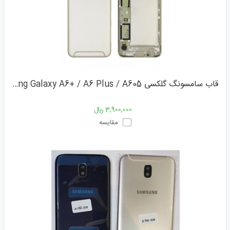
قاب سامسونگ گلکسی Samsung Galaxy A6+ / A6 Plus / A605
3,900,000 ﷼
مقایسه