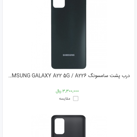
درب پشت سامسونگ SAMSUNG GALAXY A22 5G / A226
3,300,000 ﷼
مقایسه