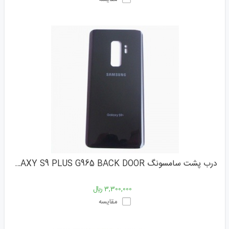
درب پشت سامسونگ SAMSUNG GALAXY S9 PLUS G965 BACK DOOR
3,300,000 ﷼
مقایسه