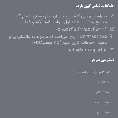
اطلاعات تماس کهن پارت
خـراسان رضوی کاشمـر ، خیابان امام خمینی ، امام 4 -
مجتمع رضوان - طبقه اول - واحد 106 -107 و 108
051-55245143/55245334
09399856885 - برای دریافت کد مرسوله به واتساپ پیام
دهید . -ساعات کاری :صبح9تا13وعصر18تا20
info@kohanpart.ir
دسترسی سریع
تاچ گلس ( گلس تعمیرات )
بک لایت
سوکت شارژ
سوکت سیم
سوکت رم