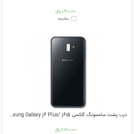
1,900,000 ﷼
مقایسه
درب پشت سامسونگ گلکسی Samsung Galaxy j6 Plus/ j615
2,300,000 ﷼