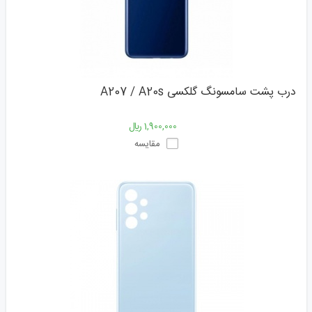
درب پشت سامسونگ گلکسی A207 / A20s
1,900,000 ﷼
مقایسه