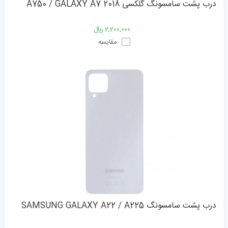
درب پشت سامسونگ گلکسی A750 / GALAXY A7 2018
2,200,000 ﷼
مقایسه
درب پشت سامسونگ SAMSUNG GALAXY A22 / A225