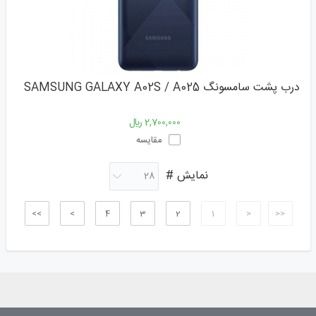
درب پشت سامسونگ SAMSUNG GALAXY A02S / A025
2,700,000 ﷼
مقایسه
نمایش #
>>
>
4
3
2
1
<
<<