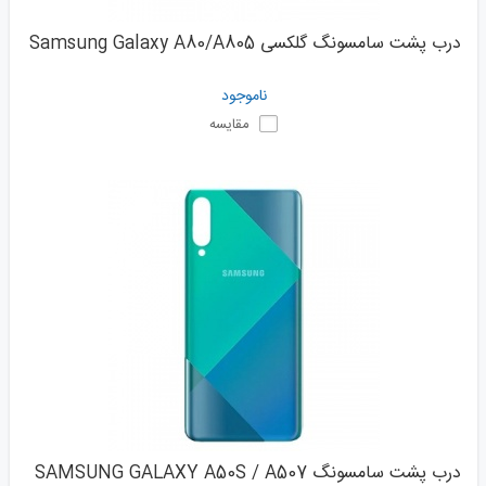
درب پشت سامسونگ گلکسی Samsung Galaxy A80/A805
ناموجود
مقایسه
درب پشت سامسونگ SAMSUNG GALAXY A50S / A507