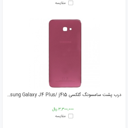
مقایسه
درب پشت سامسونگ گلکسی Samsung Galaxy J4 Plus/ j415
3,300,000 ﷼
مقایسه