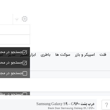
جستجو در مجم
فلت
اسپیکر و بازر
سوکت ها
باطری
ابزار تعمیر
سایر
کل
جستجو در محص
جستجو در مجم
جستجو - تماس
جستجو در مط
جستجو در خبر
درب پشت Samsung Galaxy S9 – G960
Back Door Samsung Galaxy S9 / G960