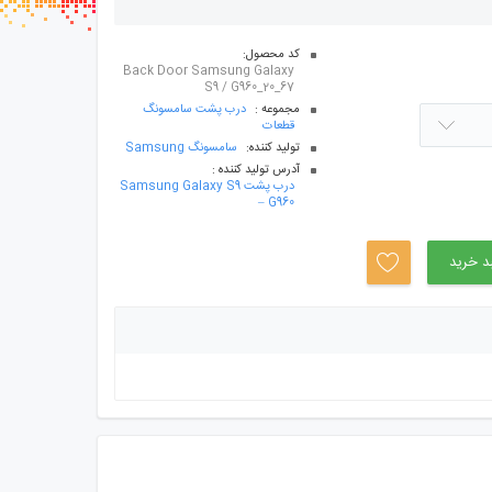
سب ها
کد محصول:
Back Door Samsung Galaxy
S9 / G960_20_67
مجموعه :
درب پشت سامسونگ
قطعات
توليد کننده:
سامسونگ Samsung
آدرس توليد کننده :
درب پشت Samsung Galaxy S9
– G960
د خرید