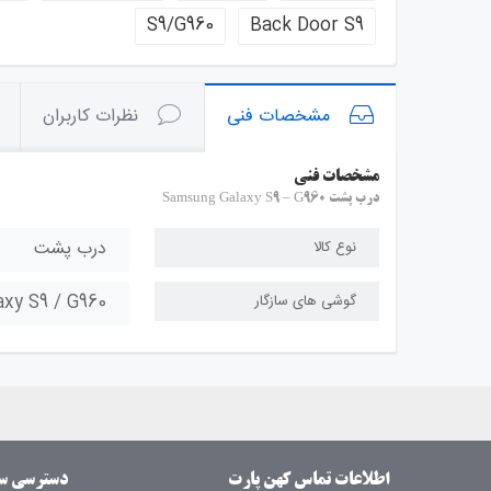
S9/G960
Back Door S9
مشخصات فنی
نظرات کاربران
مشخصات فنی
درب پشت Samsung Galaxy S9 – G960
درب پشت
نوع کالا
xy S9 / G960
گوشی های سازگار
اطلاعات تماس کهن پارت
دسترسی س