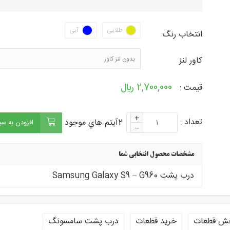
جستجو - برچ
طلایی
آبی
انتخاب رنگ
کاور لنز
بدون لنز کاور
2,700,000 ﷼
قیمت :
+
تعداد :
2آيتم هاي موجود
افزودن به سب
–
مشخصات محصول انتخابی شما
درب پشت Samsung Galaxy S9 – G960
ش قطعات
خرید قطعات
درب پشت سامسونگ