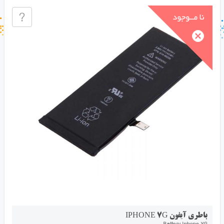
جستجو در خبر خوان
جستجو - برچسب ها
باطری آیفون IPHONE 7G