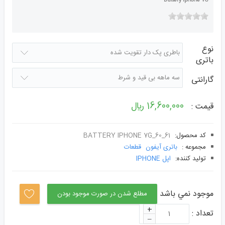
Battery Iphone 7G
نوع
باتری
گارانتی
16,600,000 ﷼
قیمت :
کد محصول:
BATTERY IPHONE 7G_60_61
مجموعه :
باتری آیفون
قطعات
توليد کننده:
اپل IPHONE
موجود نمي باشد
مطلع شدن در صورت موجود بودن
+
تعداد :
–