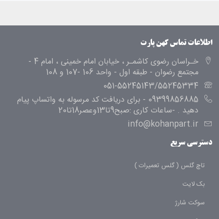
اطلاعات تماس کهن پارت
خـراسان رضوی کاشمـر ، خیابان امام خمینی ، امام 4 -
مجتمع رضوان - طبقه اول - واحد 106 -107 و 108
051-55245143/55245334
09399856885 - برای دریافت کد مرسوله به واتساپ پیام
دهید . -ساعات کاری :صبح9تا13وعصر18تا20
info@kohanpart.ir
دسترسی سریع
تاچ گلس ( گلس تعمیرات )
بک لایت
سوکت شارژ